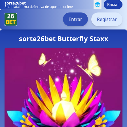
sorte26bet
🌐
Baixar
Sua plataforma definitiva de apostas online
Entrar
Registrar
sorte26bet Butterfly Staxx