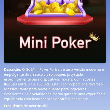
Descrição:
O Go Mini Poker Portrait é uma versão moderna e
empolgante do clássico vídeo pôquer, projetada
especificamente para dispositivos móveis. Com apostas
flexíveis entre 0.1 e 100 BRL, este jogo proporciona diversão
acessível tanto para novos quanto para jogadores
experientes. Sua volatilidade média garante uma experiência
equilibrada com boas chances de vitória constante.
Frequência de Acerto:
Alta