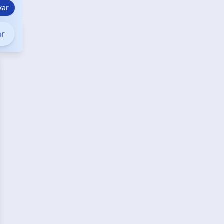
xar
ar