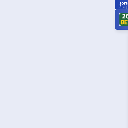
sort
Sua p